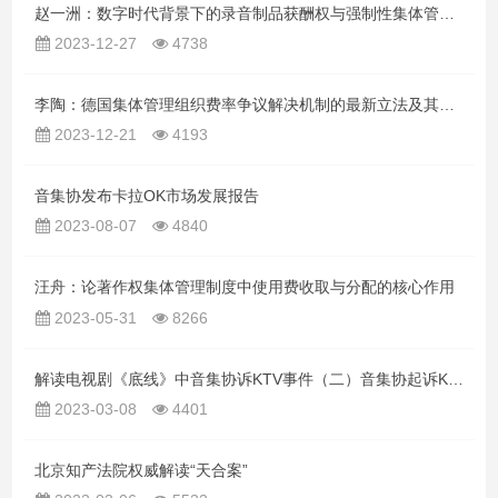
赵一洲：数字时代背景下的录音制品获酬权与强制性集体管理——疑虑与对策
2023-12-27
4738
李陶：德国集体管理组织费率争议解决机制的最新立法及其评价
2023-12-21
4193
音集协发布卡拉OK市场发展报告
2023-08-07
4840
汪舟：论著作权集体管理制度中使用费收取与分配的核心作用
2023-05-31
8266
解读电视剧《底线》中音集协诉KTV事件（二）音集协起诉KTV所为何来
2023-03-08
4401
北京知产法院权威解读“天合案”