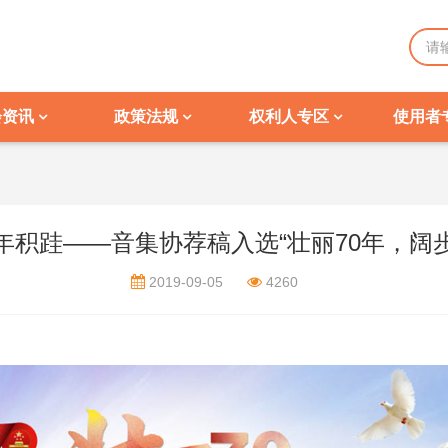
会资讯
政策法规
权利人专区
使用者
年积跬——音集协荐稿入选“壮丽70年，阔
2019-09-05
4260