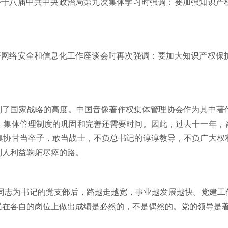
持十八届中共中央政治局第九次集体学习时强调：要加强知识产
开网络安全和信息化工作座谈会时再次强调：要加大知识产权保
国家战略的高度。中国音像著作权集体管理协会作为其中著
，集体管理制度的巩固和完善还需要时间。因此，过去十一年，
集协甘当卒子，敢当战士，不负总书记的谆谆教导，不负广大权
利人利益鞠躬尽瘁的路。
和同志为书记的党支部后，路越走越宽，事业越发展越快。党建工
员在各自的岗位上做出成绩是必然的，不是偶然的。党的领导是