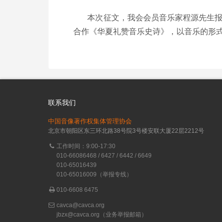
本次征文，我会会员音乐家程源先生报送
合作《华夏礼赞音乐史诗》，以音乐的形
联系我们
中国音像著作权集体管理协会
北京市朝阳区东三环北路38号院3号楼安联大厦22层2212号
工作时间：9:00-17:30
010-66086468 / 6427 / 6442 / 6649
010-65016439
010-65016009（举报专线）
010-6608 6475
cavca@cavca.org
jbzx@cavca.org
（业务举报邮箱）