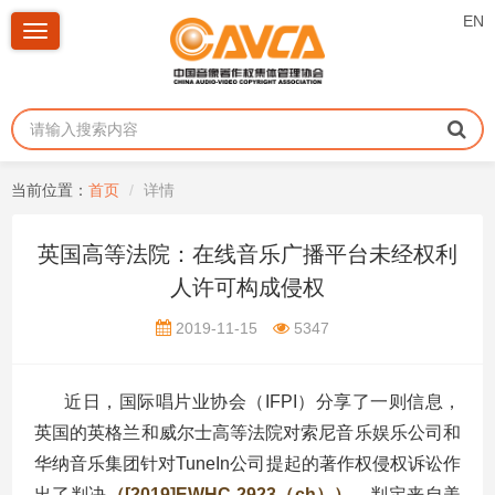
EN
Toggle
navigation
当前位置：
首页
详情
英国高等法院：在线音乐广播平台未经权利
人许可构成侵权
2019-11-15
5347
近日，国际唱片业协会（IFPI）分享了一则信息，
英国的英格兰和威尔士高等法院对索尼音乐娱乐公司和
华纳音乐集团针对TuneIn公司提起的著作权侵权诉讼作
出了判决
（[2019]EWHC 2923（ch））
，判定来自美