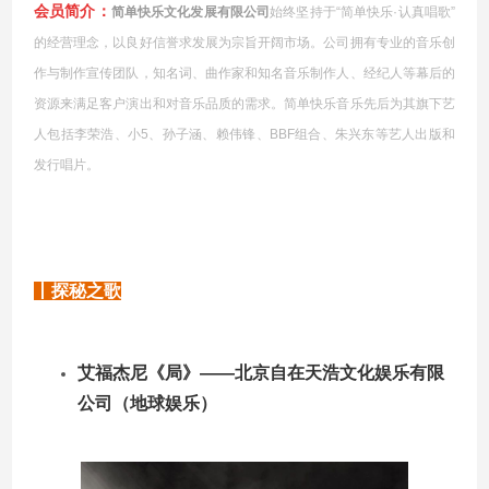
会员简介：
简单快乐文化发展有限公司
始终坚持于“简单快乐·认真唱歌”
的经营理念，以良好信誉求发展为宗旨开阔市场。公司拥有专业的音乐创
作与制作宣传团队，知名词、曲作家和知名音乐制作人、经纪人等幕后的
资源来满足客户演出和对音乐品质的需求。简单快乐音乐先后为其旗下艺
人包括李荣浩、小5、孙子涵、赖伟锋、BBF组合、朱兴东等艺人出版和
发行唱片。
丨探秘之歌
艾福杰尼《局》——北京自在天浩文化娱乐有限
公司（地球娱乐）