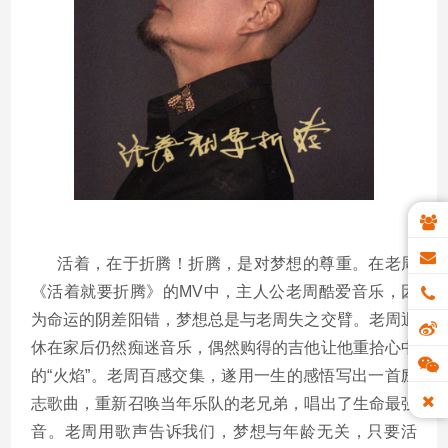
活着，在于折腾！折腾，是对梦想的尊重。在老周
《活着就要折腾》的MV中，主人公老周酷爱音乐，因
为命运的阴差阳错，梦想总是与老周失之交臂。老周退
休在家后仍然痴迷音乐，偶然购得的吉他让他重拾心中
的“火焰”。老周百感交集，遂用一生的感悟写出一首励
志歌曲，重新召唤当年乐队的老兄弟，唱出了生命最强
音。老周用歌声告诉我们，
梦想与年龄无关，只要活