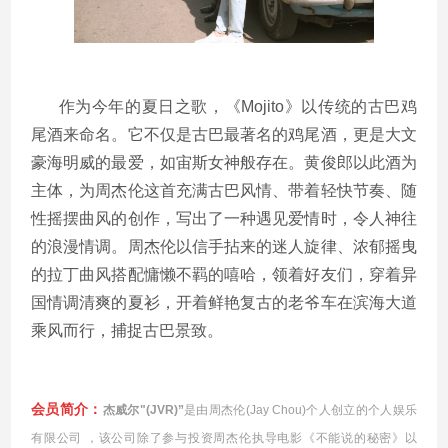
作为今年的夏日之歌，《Mojito》以传统的古巴鸡
尾酒来命名。它不仅是古巴最著名的鸡尾酒，更是大文
豪海明威的最爱，如宙斯女神般存在。黄俊郎
以此酒为
主体，为周杰伦这首充满古巴风情、带着轻快节奏、随
性摇摆曲风的创作，写出了一种遇见爱情时，令人神往
的浪漫情调
。周杰伦以信手拈来的迷人旋律、浓郁摇曳
的拉丁曲风搭配慵懒不羁的嘻哈，领着好友们，穿着异
国情调清爽的夏衫，开着鲜艳复古的老爷车在滨海大道
乘风而行，捕捉古巴景致。
会员简介：
杰威尔"(JVR)”
是由周杰伦(Jay Chou)个人创立的个人娱乐
有限公司 ，该公司除了参与投资周杰伦执导电影《不能说的秘密》以