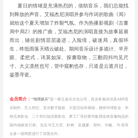
夏日的情绪是充满热烈的，借助音乐，我们总能找
到释放的声音。艾福杰尼演唱并参与作词的歌曲《局》
就给这个夏天增加了炸裂气氛。作为热播影视剧《古董
局中局2》的推广曲，艾福杰尼的演唱直接
为故事延展
而出，辅佐剧情层层递进，入险境，破迷局，真假环
生，终抵雨落天晴云破处
。期间音乐设计多诡计、半开
眼、柔把式，讳莫如深。探囊取物，三翻四抖均见尺
寸
。大义凛然也可，管中窥豹也存，只道是云遮月过，
鉴墨寻瓷。
会员简介
：
“地球娱乐”
是一家泛娱乐文化公司，其业务板块涉及A&R音
乐制作、艺人经纪、音乐数字版权、大型活动等领域，拥有环球影业、华
纳兄弟影业、二十世纪福克斯影业、梦工厂等好莱坞集团实体音像制品的
国内独家发行权。先后与王力宏、朴树、吴建豪、郑钧、许巍、 叶蓓等
众多一线明星进行了深度合作。