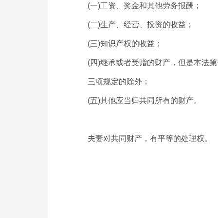
(
一
)
工资、奖金和其他劳务报酬；
(
二
)
生产、经营、投资的收益；
(
三
)
知识产权的收益；
(
四
)
继承或者受赠的财产，但是本法第
三项规定的除外；
(
五
)
其他应当归共同所有的财产。
夫妻对共同财产，有平等的处理权。