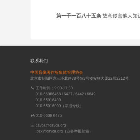
第一千一百八十五条
故意侵害他人知
联系我们
中国音像著作权集体管理协会
北京市朝阳区东三环北路38号院3号楼安联大厦22层2212号
工作时间：9:00-17:30
010-66086468 / 6427 / 6442 / 6649
010-65016439
010-65016009（举报专线）
010-6608 6475
cavca@cavca.org
jbzx@cavca.org
（业务举报邮箱）