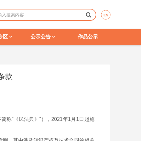
EN
专区
公示公告
作品公示
条款
简称“《民法典》”），
2021
年
1
月
1
日起施
附则。其中涉及知识产权及技术合同的相关