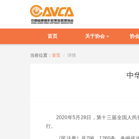
首页
关于协会
协
当前位置：
首页
详情
中
2020年
5
月
28
日，第十三届全国人民
行。
《民法典》共
7
编、
1260
条，各编依