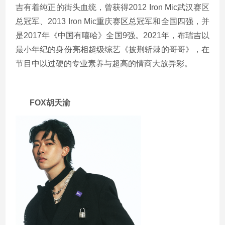
吉有着纯正的街头血统，曾获得
2012 Iron Mic
武汉赛区
总冠军、
2013 Iron Mic
重庆赛区总冠军和全国四强，并
是
2017
年《中国有嘻哈》全国
9
强。
2021
年，布瑞吉以
最小年纪的身份亮相超级综艺《披荆斩棘的哥哥》，在
节目中以过硬的专业素养与超高的情商大放异彩。
FOX胡天渝