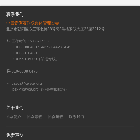
联系我们
中国音像著作权集体管理协会
北京市朝阳区东三环北路38号院3号楼安联大厦22层2212号
工作时间：9:00-17:30
010-66086468 / 6427 / 6442 / 6649
010-65016439
010-65016009（举报专线）
010-6608 6475
cavca@cavca.org
jbzx@cavca.org
（业务举报邮箱）
关于我们
协会简介
协会章程
协会历程
联系我们
免责声明