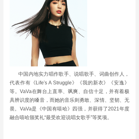
中国内地实力唱作歌手、说唱歌手、词曲创作人，
代表作有《
Life's A Struggle
》《我的新衣》《安逸》
等。
VaVa
在舞台上直率、飒爽、自信十足，并有着极
具辨识度的嗓音，而她的音乐则勇敢、深情、坚韧、无
畏。
VaVa
是《中国有嘻哈》四强，并获得了
2021
年度
融合嘻哈颁奖礼“最受欢迎说唱女歌手”等奖项。