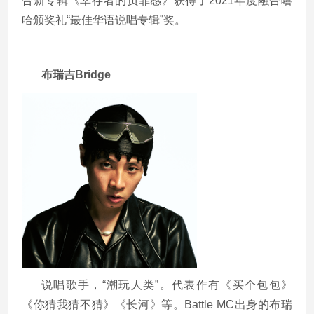
合新专辑《幸存者的负罪感》获得了
2021
年度融合嘻
哈颁奖礼“最佳华语说唱专辑”奖。
布瑞吉
Bridge
说唱歌手，“潮玩人类”。代表作有《买个包包》
《你猜我猜不猜》《长河》等。
Battle MC
出身的布瑞