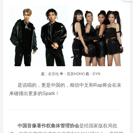
左
：史宗伦
中
：昊昊HOHO
右
：DYN
是说唱的，更是中国的，相信中文和
Rap
将会在未
来碰撞出更多的
Spark
！
中国音像著作权集体管理协会
是经国家版权局批