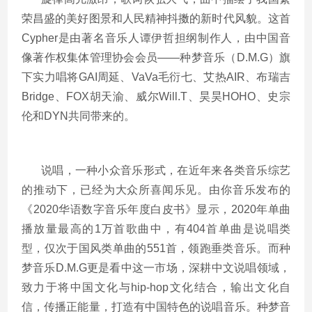
荣昌盛的美好图景和人民精神抖擞的新时代风貌。这首
Cypher
是由著名音乐人谭伊哲担纲制作人，由中国音
像著作权集体管理协会会员——种梦音乐（
D.M.G
）旗
下实力唱将
GAI
周延、
VaVa
毛衍七、艾热
AIR
、布瑞吉
Bridge
、
FOX
胡天渝、威尔
Will.T
、昊昊
HOHO
、史宗
伦和
DYN
共同带来的。
说唱，一种小众音乐形式，在近年来各类音乐综艺
的推动下，已经为大众所喜闻乐见。由你音乐发布的
《
2020
华语数字音乐年度白皮书》显示，
2020
年单曲
播放量最高的
1
万首歌曲中，有
404
首单曲是说唱类
型，仅次于国风类单曲的
551
首，领跑垂类音乐。而种
梦音乐
D.M.G
更是看中这一市场，深耕中文说唱领域，
致力于将中国文化与
hip-hop
文化结合，输出文化自
信，传播正能量，打造有中国特色的说唱音乐。种梦音