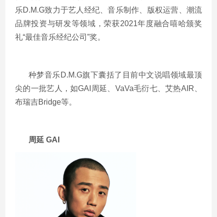
乐
D.M.G
致力于艺人经纪、音乐制作、版权运营、潮流
品牌投资与研发等领域，荣获
2021
年度融合嘻哈颁奖
礼“最佳音乐经纪公司”奖。
种梦音乐
D.M.G
旗下囊括了目前中文说唱领域最顶
尖的一批艺人，如
GAI
周延、
VaVa
毛衍七、艾热
AIR
、
布瑞吉
Bridge
等。
周延
GAI