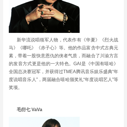
新华流说唱领军人物，代表作有《华夏》《烈火战
马》《哪吒》《赤子心》等。他的作品富含中式古典元
素，带着一股快意恩仇的侠者气质，而融合了川渝方言
的发音方式更是他的一大特色。
GAI
是《中国有嘻哈》
全国总决赛冠军，并获得过
TMEA
腾讯音乐娱乐盛典“年
度说唱音乐人”，两届融合嘻哈颁奖礼“年度说唱艺人”等
奖项。
毛衍七
VaVa