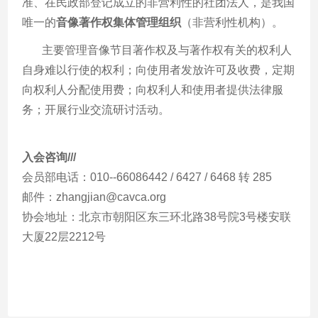
准、在民政部登记成立的非营利性的社团法人，是我国
唯一的
音像著作权集体管理组织
（非营利性机构）。
主要管理音像节目著作权及与著作权有关的权利人
自身难以行使的权利；向使用者发放许可及收费，定期
向权利人分配使用费；向权利人和使用者提供法律服
务；开展行业交流研讨活动
。
入会咨询//
/
会员部电话：010
--66086442 / 6427 / 6468 转
285
邮件：
zhangjian
@cavca.org
协会地址：北京市朝阳区东三环北路
38号院3号楼安联
大厦22层2212号