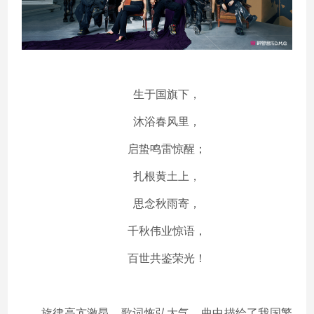
生于国旗下，
沐浴春风里，
启蛰鸣雷惊醒；
扎根黄土上，
思念秋雨寄，
千秋伟业惊语，
百世共鉴荣光！
旋律高亢激昂，歌词恢弘大气，曲中描绘了我国繁