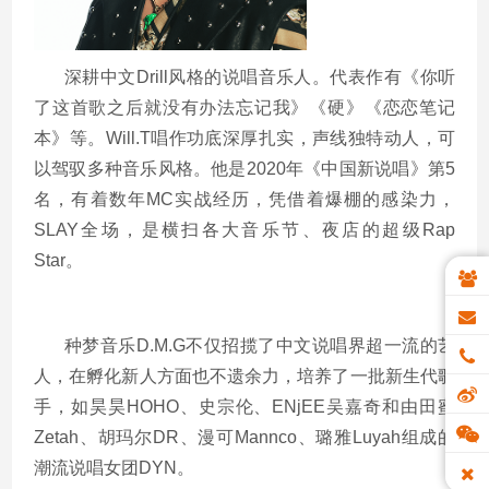
深耕中文
Drill
风格的说唱音乐人。代表作有《你听
了这首歌之后就没有办法忘记我》《硬》《恋恋笔记
本》等。
Will.T
唱作功底深厚扎实，声线独特动人，可
以驾驭多种音乐风格。他是
2020
年《中国新说唱》第
5
名，有着数年
MC
实战经历，凭借着爆棚的感染力，
SLAY
全场，是横扫各大音乐节、夜店的超级
Rap
Star
。
种梦音乐
D.M.G
不仅招揽了中文说唱界超一流的艺
人，在孵化新人方面也不遗余力，培养了一批新生代歌
手，如昊昊
HOHO
、史宗伦、
ENjEE
吴嘉奇和由田蜜
Zetah
、胡玛尔
DR
、漫可
Mannco
、璐雅
Luyah
组成的
潮流说唱女团
DYN
。