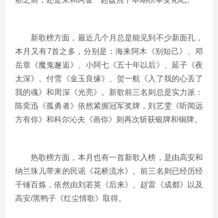
新歌榜方面，最近几个月总是能见到不少新面孔，
本月又有7首之多，分别是：海来阿木《别知己》、邓
岳章《魔鬼邂逅》、小阿七《五十年以后》、延子《夜
太深》、付雪《金玉良缘》、贺一航《入了我的心丢了
我的魂》和周深《光亮》。新歌前三名则总是实力派：
陈奕迅《孤勇者》依然紧握冠军奖牌，刘艺雯《听闻远
方有你》和科尔沁夫《画你》则再次斩获银牌和铜牌。
热歌榜方面，本月也有一首新歌入榜，是由高安和
纳兰珠儿带来的民谣《花桥流水》。前三名则已经历经
千锤百炼，依然由刘若英《后来》、赵雷《成都》以及
高安/黑鸭子《红尘情歌》取得。