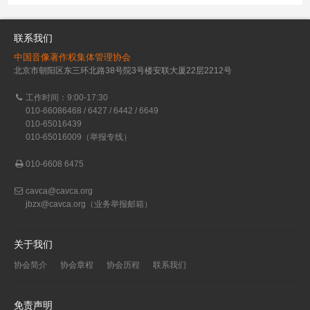
联系我们
中国音像著作权集体管理协会
北京市朝阳区东三环北路38号院3号楼安联大厦22层2212号
工作时间：9:00-17:30
010-66086468 / 6427 / 6442 / 6649
010-65016439
010-65016009（举报专线）
010-6608 6475
cavca@cavca.org
jbzx@cavca.org
（业务举报邮箱）
关于我们
协会简介
协会章程
协会历程
联系我们
免责声明