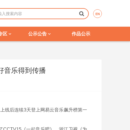
EN
专区
公示公告
作品公示
让好音乐得到传播
日上线后连续3天登上网易云音乐飙升榜第一
CCTV15《一起音乐吧》、浙江卫视《为