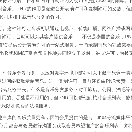
得许可后，在相应的许可期限内为使用者提供100%的保障。
制音乐。PNR的作用是促进公开表演许可和复制许可的发放，
K同步和下载音乐服务的许可。
许可。这种许可让音乐可以通过电视台、传统广播、网络广播或网
演许可，它就可以为其客户提供音乐——不仅是泰国的音乐，PN
MPC提供公开表演许可的一站式服务。一首录制音乐的完成需
PNR就和MCT富有预见性地共同设立了这种一站式许可，为披
可，即音乐分发服务，以应对数字环境中随处可以下载音乐这一情
通过网络获取录制音乐。这一复制许可，目前还仅由PNR负责，
一站式服务中去。什么是音乐分发服务？对于旅店、公园、酒吧等
可用的、哪些是不可用的，但PNR可以帮他们核对音乐列表，使
音乐以及免费的法律服务。
地曲库的音乐质量更高，因为会员提供的是与iTunes等流媒体
R每月都会与会员进行沟通以获取会员希望推广的音乐列表，并将