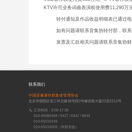
KTV许可业务词曲表演权使用费11,290万
转付通知及作品收益明细表已通过电
如有问题请联系音集协转付部，联系
发票及汇款相关问题请联系音集协财务部
联系我们
中国音像著作权集体管理协会
北京市朝阳区东三环北路38号院3号楼安联大厦22层2212号
工作时间：9:00-17:30
010-66086468 / 6427 / 6442 / 6649
010-65016439
010-65016009（举报专线）