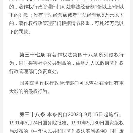
的，著作权行政管理部门可处非法经营额
1
倍以上
5
倍以
下的罚款；没有非法经营额或者非法经营额
5
万元以下
的，著作权行政管理部门根据情节轻重，可处
25
万元以
下的罚款。
第三十七条
有著作权法第四十八条所列侵权行
为，同时损害社会公共利益的，由地方人民政府著作权
行政管理部门负责查处。
国务院著作权行政管理部门可以查处在全国有重
大影响的侵权行为。
第三十八条
本条例自
2002
年
9
月
15
日起施行。
1991
年
5
月
24
日国务院批准、
1991
年
5
月
30
日国家版权
局发布的《中华人民共和国著作权法实施条例》同时废