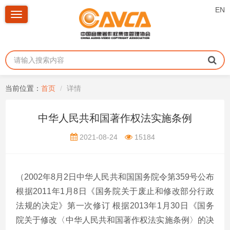
EN
Toggle
navigation
当前位置：
首页
详情
中华人民共和国著作权法实施条例
2021-08-24
15184
（
2002
年
8
月
2
日中华人民共和国国务院令第
359
号公布
根据
2011
年
1
月
8
日《国务院关于废止和修改部分行政
法规的决定》第一次修订 根据
2013
年
1
月
30
日《国务
院关于修改〈中华人民共和国著作权法实施条例〉的决