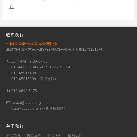
止。
联系我们
中国音像著作权集体管理协会
北京市朝阳区东三环北路38号院3号楼安联大厦22层2212号
工作时间：9:00-17:30
010-66086468 / 6427 / 6442 / 6649
010-65016439
010-65016009（举报专线）
010-6608 6475
cavca@cavca.org
jbzx@cavca.org
（业务举报邮箱）
关于我们
协会简介
协会章程
协会历程
联系我们