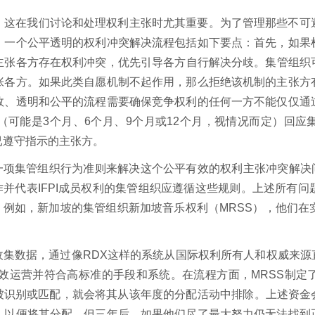
。这在我们讨论和处理权利主张时尤其重要。为了管理那些不可
。一个公平透明的权利冲突解决流程包括如下要点：首先，如果
主张各方存在权利冲突，优先引导各方自行解决分歧。集管组织
张各方。如果此类自愿机制不起作用，那么拒绝该机制的主张方
效、透明和公平的流程需要确保竞争权利的任何一方不能仅仅通
（可能是3个月、6个月、9个月或12个月，视情况而定）回应
已遵守指示的主张方。
过一项集管组织行为准则来解决这个公平有效的权利主张冲突解决问
合作并代表IFPI成员权利的集管组织应遵循这些规则。上述所有
持。例如，新加坡的集管组织新加坡音乐权利（MRSS），他们
收集数据，通过像RDX这样的系统从国际权利所有人和权威来源
高效运营并符合高标准的手段和系统。在流程方面，MRSS制定
被识别或匹配，就会将其从该年度的分配活动中排除。上述资金
，以便将其分配。但三年后，如果他们尽了最大努力仍无法找到