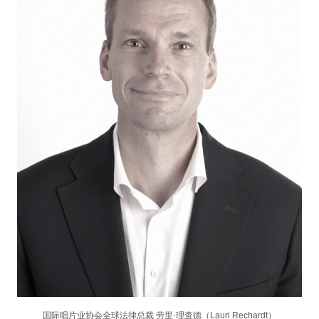
国际唱片业协会全球法律总裁 劳里·理查德（Lauri Rechardt）