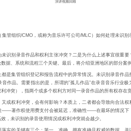
演讲视频回顾
集管组织/CMO，或称为音乐许可公司/MLC）如何处理未识
为未识别录音作品和权利主张冲突？二是为什么上述事宜很重要
论数据、系统和流程三个关键。最后，将介绍亚洲地区的部分案
上都是集管组织登记和报告流程中的异常情况。未识别录音作品
录音作品。需要指出的是，所谓的"孤儿作品"在录音音乐行业极
权利冲突），指两个或多个权利方对同一录音作品的所有权存在
，又或权利冲突，会有何影响？本质上，二者都会导致向合法权
性——著作权使用费支付会被延迟，准确性——在最坏的情况下
高效，未识别的录音使用情况或权利冲突就会越少。
要落实的关键有三个：第一，准确。拥有准确且权威的数据，并