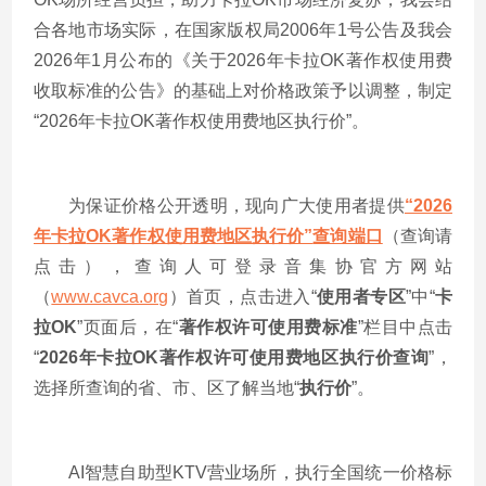
合各地市场实际，在国家版权局2006年1号公告及我会
202
6
年
1月公布的《关于2026年卡拉OK著作权使用费
收取标准的公告》的基础上对价格政策予以调整，制定
“202
6
年卡拉
OK著作权使用费地区执行价”。
为保证价格公开透明，现向广大使用者提供
“202
6
年卡拉
OK著作权使用费地区执行价”
查询端口
（查询请
点击），查询人可登录音集协官方网站
（
www.cavca.org
）首页，点击进入
“
使用者专区
”中“
卡
拉
OK
”页面后，在“
著作权许可使用费标准
”栏目中点击
“
202
6
年卡拉
OK著作权许可使用费地区执行价查询
”，
选择所查询的省、市、区了解当地“
执行价
”。
AI智慧自助型KTV营业场所，执行全国统一价格标