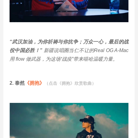
“武汉加油，为你祈祷与你抗争；万众一心，最后的战
役中国必胜！”
新疆说唱圈当仁不让的Real OG A-Mac
用 flow 做武器，为这场“战疫”带来嘻哈温暖力量。
2.
泰然
《拥抱》
（点击《
拥抱
》欣赏歌曲）