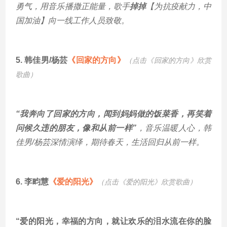
勇气，用音乐播撒正能量，歌手
掉掉
【为抗疫献力，中
国加油】向一线工作人员致敬。
5.
韩佳男/杨芸
《回家的方向》
（点击《回家的方向
》欣赏
歌曲）
“
我奔向了回家的方向，闻到妈妈做的饭菜香，再笑着
问候久违的朋友，像
和从前一样”
，音乐温暖人心，韩
佳男/杨芸深情演绎，期待春天，生活回归从前一样。
6. 李
畇慧
《爱的阳光》
（点击《爱的阳光
》欣赏歌曲）
“爱的阳光，幸福的方向，就让欢乐的泪水流在你的脸