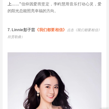
上……”
信仰因爱而坚定，李畇慧用音乐打动心灵，爱
的阳光总能照亮幸福的方向。
7.
Linnie彭子芸
《我们都要相信》
点击《我们都要相信
》
欣赏歌曲）