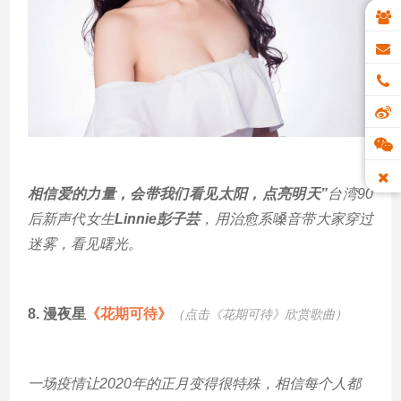
相信爱的力量，会带我们看见太阳，点亮明天”
台湾90
后新声代女生
Linnie彭子芸
，用治愈系嗓音带大家穿过
迷雾，看见曙光。
8.
漫夜星
《花期可待》
（点击《花期可待
》欣赏歌曲）
一场疫情让2020年的正月变得很特殊，相信每个人都