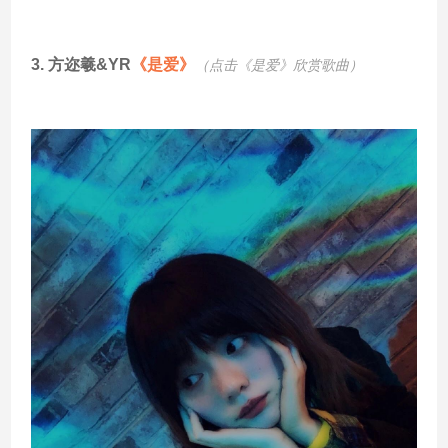
3.
方迩羲&YR
《是爱》
（点击《是爱
》欣赏歌曲）