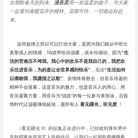
在期盼春天的到来。
漫夜星
用一首温柔的曲子，与大家
一起看到春暖花开的模样。花期可待，一切都会好起
来。
这些旋律之所以可以打动大家，是因为我们能从中听出
真挚感人的情感，TA或带给你温暖，或令你感动。因为
“生
活的苦难压不垮我。我心中的欢乐不是我自己的，我把欢
乐注进音乐，为的是让全世界感到快乐”
，无论
“生活如何
以痛吻我，我愿报之以歌”
。疫情终将散去，但音乐传递的
精神不会落幕，这是音乐的魅力，也是音乐人的用心。用
音乐凝聚力量，用音乐为“战疫”的每一位参与者加油，后疫
情时代让温暖继续延续，愿所有人
看见曙光，听见爱
！
《看见曙光 II》的征集正在进行中，已经收到青年男中
音歌唱家余笛等艺人投稿作品，让我们一起用歌声播撒希