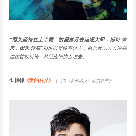
“雨为坚持挂上了霜，披星戴月去追逐太阳，期待 未
来，因为 你在”
艰难时光终将过去，原创音乐人方迩羲
借这首歌祈祷，希望疫情快点过去。
4
.
掉掉
《爱的名义》
（点击《爱的名义
》欣赏歌曲）