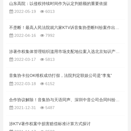
山东高院：以侵权持续时间作为认定判赔额的重要依据
2022-05-19
6013
不垄断！最高人民法院就六家KTV诉音集协垄断纠纷案作出终审判决
2022-04-16
7992
涉著作权集体管理组织滥用市场支配地位案入选北京知识产权法院竞争垄断十大典型案件
2022-03-17
5813
音集协卡拉OK维权成功打假，法院判定联娱公司是“李鬼”
2022-03-18
6152
合作协议解除！音集协与天语同声、深圳中音公司合同纠纷案终审判决
2021-12-31
5487
涉KTV著作权案中损害赔偿标准计算方式探讨