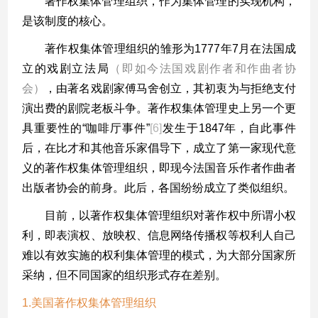
著作权集体管理组织，作为集体管理的实现机构，
是该制度的核心。
著作权集体管理组织的雏形为
1777
年
7
月在法国成
立的戏剧立法局
（即如今法国戏剧作者和作曲者协
会）
，由著名戏剧家傅马舍创立，其初衷为与拒绝支付
演出费的剧院老板斗争。著作权集体管理史上另一个更
具重要性的
“
咖啡厅事件
”
[6]
发生于
1847
年，自此事件
后，在比才和其他音乐家倡导下，成立了第一家现代意
义的著作权集体管理组织，即现今法国音乐作者作曲者
出版者协会的前身。此后，各国纷纷成立了类似组织。
目前，以著作权集体管理组织对著作权中所谓小权
利，即表演权、放映权、信息网络传播权等权利人自己
难以有效实施的权利集体管理的模式，为大部分国家所
采纳，但不同国家的组织形式存在差别。
1.美国著作权集体管理组织