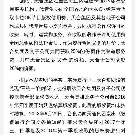
据此，天合集团在全国范围内组建卡拉
OK
版权交
易服务机构，代音集协向全国各地的卡拉
OK
经营者收
取卡拉
OK
节目版权使用费。天合集团及其各地子公司
构成共同代理音集协委托事务，共同执行著作权许可的
收费、转付、运营和服务。在收取的著作权许可使用费
全国总金额扣除税金后，作为履行合同义务的对价，天
合集团及其子公司共同获取
25%
的份额作为渠道服务
费，其中天合集团获取
5%
的份额、天合子公司获取
20%
的份额。
根据本案查明的事实，实际履行中，天合集团没有
兑现
“
三统一
”
的承诺，使得后续天合集团及各子公司仍
控制着全部版权费收入，天合集团及各子公司自
2016
年第四季度开始延迟结算版权费，此后的版权费均未按
时结算。
2018
年
6
月
29
日，音集协向天合集团发出《敦
促履行合同义务通知函》要求天合集团对
2017
年第
三、四季度及
2018
年第一季度收取的版权费进行对