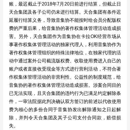
账，最迟截止于
2018
年
7
月
20
日前进行结算，但截止日
天合集团及各子公司仍未进行结算。天合集团有条件迟
延履行结算义务，导致音集协不能按时给会员分配版权
费的严重后果，给音集协的著作权集体管理活动造成损
害。另外，天合集团作为音集协在卡拉
OK
经营市场从
事著作权集体管理活动的独家代理人，利用音集协作为
著作权集体管理组织的特殊法律地位，在独家代理的活
动中通过案外公司截流版权费、收取使用费进入自己的
账户或者直接收受现金等方式进行营利活动，不符合著
作权集体管理活动的非营利性、公益性的制度规范，给
音集协的著作权集体管理活动造成损害。涉案合同目的
已无法实现，且天合集团的违约行为已满足约定解除条
件，一审法院据此判决确认双方签订的前述以代收使用
费为核心的多份合同于音集协发出解除通知之日起解
除，并判令天合集团及其子公司支付合同款，赔偿损
失。