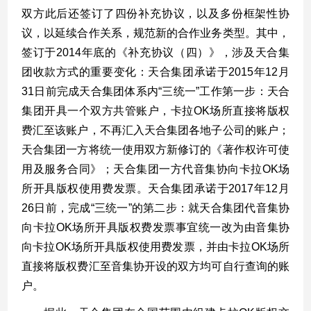
双方此后还签订了四份补充协议，以及多份框架性协
议，以延续合作关系，规范新的合作业务类型。其中，
签订于
2014
年底的《补充协议（四）》，涉及天合集
团收款方式的重要变化：天合集团承诺于
2015
年
12
月
31
日前完成天合集团体系内
“
三统一
”
工作第一步：天合
集团开具一个双方共管账户，卡拉
OK
场所直接将版权
费汇至该账户，不再汇入天合集团各地子公司的账户；
天合集团一方将统一使用双方新修订的《著作权许可使
用及服务合同》；天合集团一方代音集协向卡拉
OK
场
所开具版权使用费发票。天合集团承诺于
2017
年
12
月
26
日前，完成
“
三统一
”
的第二步：就天合集团代音集协
向卡拉
OK
场所开具版权费发票事宜统一改为由音集协
向卡拉
OK
场所开具版权使用费发票，并由卡拉
OK
场所
直接将版权费汇至音集协开设的双方均可自行查询的账
户。