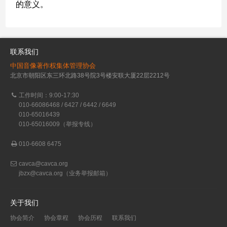
的意义。
联系我们
中国音像著作权集体管理协会
北京市朝阳区东三环北路38号院3号楼安联大厦22层2212号
工作时间：9:00-17:30
010-66086468 / 6427 / 6442 / 6649
010-65016439
010-65016009（举报专线）
010-6608 6475
cavca@cavca.org
jbzx@cavca.org
（业务举报邮箱）
关于我们
协会简介
协会章程
协会历程
联系我们