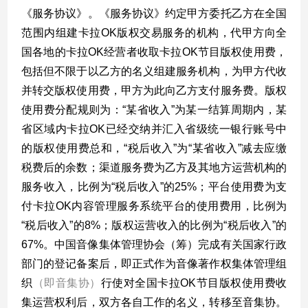
《服务协议》。《服务协议》约定甲方委托乙方在全国
范围内组建卡拉
OK
版权交易服务的机构，代甲方向全
国各地的卡拉
OK
经营者收取卡拉
OK
节目版权使用费，
包括但不限于以乙方的名义组建服务机构，为甲方代收
并转交版权使用费，甲方为此向乙方支付服务费。版权
使用费分配规则为：
“
某省收入
”
为某一结算周期内，某
省区域内卡拉
OK
已经交纳并汇入省级统一银行账号中
的版权使用费总和，
“
税后收入
”
为
“
某省收入
”
减去应缴
税费后的余数；渠道服务费为乙方及其地方运营机构的
服务收入，比例为
“
税后收入
”
的
25%
；平台使用费为支
付卡拉
OK
内容管理服务系统平台的使用费用，比例为
“
税后收入
”
的
8%
；版权运营收入的比例为
“
税后收入
”
的
67%
。中国音像集体管理协会（筹）完成有关国家行政
部门的登记备案后，即正式作为音像著作权集体管理组
织
（即音集协）
行使对全国卡拉
OK
节目版权使用费收
集运营权利后，双方各自工作的名义，转移至音集协。