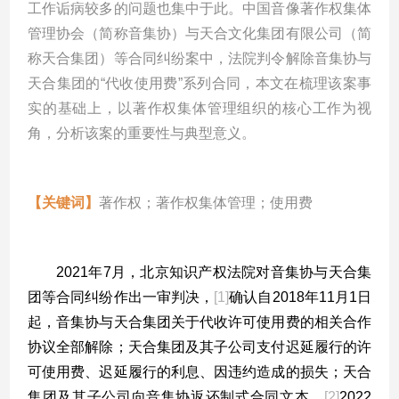
工作诟病较多的问题也集中于此。中国音像著作权集体
管理协会（简称音集协）与天合文化集团有限公司（简
称天合集团）等合同纠纷案中，法院判令解除音集协与
天合集团的
“
代收使用费
”
系列合同，本文在梳理该案事
实的基础上，以著作权集体管理组织的核心工作为视
角，分析该案的重要性与典型意义
。
【关键词】
著作权；著作权集体管理；使用费
引言
2021
年
7
月，北京知识产权法院对音集协与天合集
团等合同纠纷作出一审判决，
[1]
确认自
2018
年
11
月
1
日
起，音集协与天合集团关于代收许可使用费的相关合作
协议全部解除；天合集团及其子公司支付迟延履行的许
可使用费、迟延履行的利息、因违约造成的损失；天合
集团及其子公司向音集协返还制式合同文本。
[2]
2022