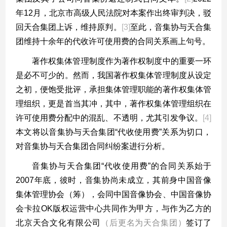
年
12
月，北京市高级人民法院对本案作出终审判决，驳
回天合集团上诉，维持原判。
[3]
至此，音集协与天合集
团维持十余年的代收许可使用费的合同关系画上句号。
著作权集体管理制度作为著作权制度中的重要一环
是必不可少的。然而，我国著作权集体管理制度从设定
之初，便饱受批评，承担集体管理职能的著作权集体管
理组织，更是首当其冲，其中，著作权集体管理组织在
许可使用费分配中的混乱、不透明，尤其引发争议。
[4]
本文将以音集协与天合集团
“
代收使用费
”
关系为切口，
对音集协与天合集团合同纠纷案进行分析。
音集协与天合集团
“
代收使用费
”
的合同关系始于
2007
年底，彼时，音集协尚未成立，其前身中国音像
集体管理协会（筹），会同中国音像协会、中国音像协
会卡拉
OK
版权运营中心共同作为甲方，与作为乙方的
北京天合文化有限公司
（后更名为天合集团）
签订了