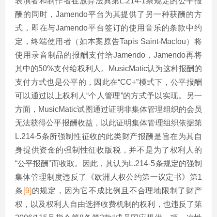
表演者和制作者在放弃法典第L.214-1条规定的公平报
酬的同时，Jamendo平台为其提供了另一种获酬的方
式，即在与Jamendo平台签订的使用音乐的条款中约
定，终端使用者（如本案原告Tapis Saint-Maclou）将
使用录音制品的报酬支付给Jamendo，Jamendo再将
其中的50%支付给权利人。MusicMatic认为这种报酬的
支付方式也是公平的，因此在“CC+”模式下，公平报酬
可以通过以上权利人“个人管理”的方式予以实现。另一
方面，MusicMatic试图通过证明非集体管理组织的会员
无法获得公平报酬收益，以此证明集体管理组织依据第
L.214-5条所强制性征收的此类财产报酬是旨在为其自
身提供资金的强制性征收版税，并不是为了权利人的
“公平报酬”而收取。因此，其认为L.214-5条规定的强制
集体管理制度违反了《欧洲人权公约第一议定书》第1
条
[9]
的规定，因为它不成比例且不合理地限制了财产
权，以及权利人自由选择收费机制的权利，也违反了第