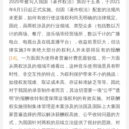
2020年被写入我国《著作权法》第四十五条，于2021
年6月1日起正式实施。但因《著作权法》配套的法规尚
未更新，如何有效行使这项权利尚无明确的法律规定。
因此，虽两权涉及的行业领域、类型众多（包括数以万
计的商场、餐厅、游乐场等经营场所，数以千计的广播
电台、电视台及在线直播平台），收益前景巨大，但法
律实施3年来绝大部分的权利人并未获得应有的报酬
[14]
。一方面因为使用者普遍付费意愿较低，另一方面
从两权涉及的领域不难看出，这种音乐使用场景具有即
时性、非交互性的特点，为权利保护带来不小的挑战：
如侵权发现难、取证成本高、存证标准缺乏等等。因此
对于我国的录音制作者而言，其迫切需要一项“公平”“透
明”的报酬收转制度保障这项权利的有效实施。对获酬
权实施强制集体管理是本案涉及的法国及国际上大量国
家普遍选择的用以解决获酬权高效、公平收转问题的方
式，为我国针对两权的后续立法提供了很好的思路。对