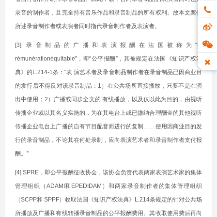
录音的制作者，且完全持有音乐作品和录音制品的所有权利。故本文案例
所述录音制作者或表演者同时指代录音制作者及表演者。
[3] 录音制品的广播和表演报酬在法国被称为“la
rémunérationéquitable”，即“公平报酬”，其被规定在法国《知识产权法
典》的L.214-1条：“表 演艺术者及录音制品制作者在录音制品已因商业目
的发行后不得反对该录音制品：1）在公共场所直接播放，只要不是在演
出中使用；2）广播或同步全文的 有线播放，以及仅以此为目的，由视听
传播企业或以其名义实施的，为在其电台上或已缴纳合理酬金的其他视听
传播企业电台上广播的自有节目配音而进行的复制……使用因商业目的发
行的录音制品，不论其在何处录制，应向表演艺术者和录音制作者支付报
酬。”
[4] SPRE，即公平报酬征收协会，该协会负责代表两家表演艺术家的集体
管理组织（ADAMI和EPEDIDAM）和两家录音制作者的集体管理组织
（SCPP和 SPPF）收取法国《知识产权法典》L.214条规定的针对公共场
所播放及广播和有线转播录音制品的公平报酬费用。其收取使用费后再向