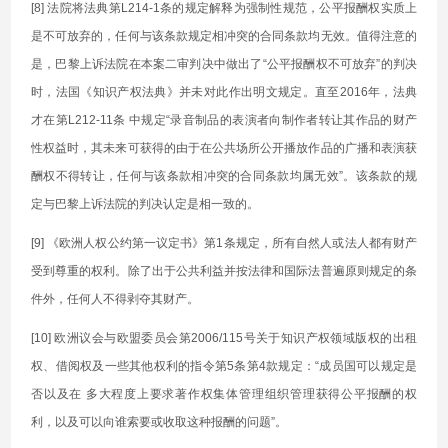
[8] 法院将法典第L214-1条的规定解释为强制性规范，公平报酬权实质上
是不可放弃的，任何与该条款规定相冲突的合同条款均无效。值得注意的
是，巴黎上诉法院在本案二审判决中做出了“公平报酬权不可放弃”的判决
时，法国《知识产权法典》并未对此作出明文规定。直至2016年，法典
才在第L212-11条 中规定“录音制品的表演者向制作者转让其作品的财产
性权益时，其未来可获得的由于在公共场所公开播放作品的广播和表演获
酬权不得转让，任何与该条款相冲突的合同条款均属无效”。该条款的规
定与巴黎上诉法院的判决认定是相一致的。
[9] 《欧洲人权公约第一议定书》第1条规定，所有自然人或法人都有财产
受到尊重的权利。除了出于公共利益并按法律和国际法普遍原则规定的条
件外，任何人不得剥夺其财产。
[10] 欧洲议会与欧盟委员会第2006/115号关于知识产权领域版权的出租
权、借阅权及一些其他权利的指令第5条第4款规定：“成员国可以规定是
否以及在 多大程度上要求著作权集体管理组织管理获得公平报酬的权
利，以及可以向谁索要或收取这种报酬的问题”。