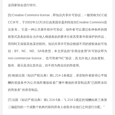
这四家协会进行转付。
[5] Creative Commons license，即知识共享许可协议，一般简称为CC或
CC许可，于2002年12月16日由美国非盈利性组织Creative Commons首
次发布， 它是一种公共著作权许可协议，创作者可以通过各种各样的授
权形式及条款组合允许他人根据条款的要求分发其受著作权保护的作品，
而同时又保留其他某些权利。知识共享许可协议根据不同的授权条款可包
括：BY、NC、ND、SA等类型，本文所说的“非商业使用”许可协议即为
non-commercial licence， 也可简称“NC”协议，其允许他人自由复制、
散布、展示及演出其作品，但不得为商业目的而使用。
[6] 根据法国《知识产权法典》第L.214-1条规定，录音制作者获得公平报
酬的前提条件为公共场所播放或者广播中播放的录音制品系“已因商业目
的而发表” 的录音制品。
[7] 法国《知识产权法典》第L.214-5条：“L.214-1规定的报酬由第三卷第
二编提到的一个或数个机构代权利所有人收取并在他们之间进行分配。”