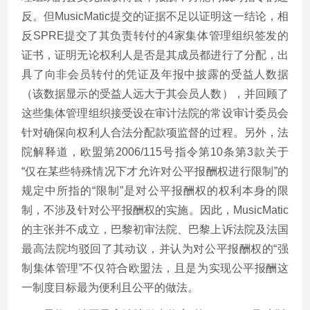
反。但MusicMatic提交的证据不足以证明这一结论，相
反SPRE提交了其负责转付的4家集体管理组织签发的
证书，证明无论权利人是否是其成员都进行了分配，出
具了向非会员转付的凭证及年报中披露的受益人数据
（该数据显示的受益人远大于其会员人数），并回顾了
这些集体管理组织接受设在审计法院的常设审计委员会
针对确保向权利人合法分配款项监督的过程。另外，法
院解释道，欧盟第2006/115号指令第10条第3款关于
“仅在某些特殊情况下才允许对公平报酬权进行限制”的
规定中所指的“限制”是对公平报酬权的权利本身的限
制，不涉及针对公平报酬权的实施。因此，MusicMatic
的主张并不成立，巴黎初审法院、巴黎上诉法院及法国
最高法院均驳回了其动议，并认为对公平报酬权的“强
制集体管理”不仅符合欧盟法，且是为实现公平报酬这
一制度目标最为便利且公平的做法。