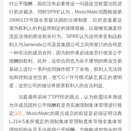
付公平报酬，因此没有必要将这一问题提交欧盟法院进
行初步裁决。同时SPRE认为，MusicMatic试图根据第
2006/115号指令质疑法国的法律制度，目的是逃避这
项为权利人的利益而制定的保障措施，以能够实施某些
违反法律的商业欺诈行为。SPRE认为这些录音制品权
利人与Jamendo公司及其集团公司之间所签订的合同是
一种非法的成员合同，因为制作者必须放弃行使其公平
报酬的权利。此外，这些合同也为在不透明的商业交易
基础上进行一系列合同操作留下了余地，权利人无法得
知和控制这些交易，使“CC+”许可模式缺乏真正的透明
度，这些公司的做法将损害权利人的合法利益。
法庭最终采纳了SPRE的观点，认为欧盟法本身就
允许成员国对公平报酬权是否实施强制集体管理进行规
定
[10]
，MusicMatic的观点成立的前提是必须证明法典
L.214-5条所规定的强制集体管理制度将导致非集体管
理组织的会员无法获得公平报酬，方能构成对指令的违