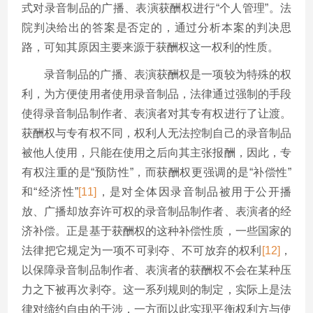
式对录音制品的广播、表演获酬权进行“个人管理”。法
院判决给出的答案是否定的，通过分析本案的判决思
路，可知其原因主要来源于获酬权这一权利的性质。
录音制品的广播、表演获酬权是一项较为特殊的权
利，为方便使用者使用录音制品，法律通过强制的手段
使得录音制品制作者、表演者对其专有权进行了让渡。
获酬权与专有权不同，权利人无法控制自己的录音制品
被他人使用，只能在使用之后向其主张报酬，因此，专
有权注重的是“预防性”，而获酬权更强调的是“补偿性”
和“经济性”
[11]
，是对全体因录音制品被用于公开播
放、广播却放弃许可权的录音制品制作者、表演者的经
济补偿。正是基于获酬权的这种补偿性质，一些国家的
法律把它规定为一项不可剥夺、不可放弃的权利
[12]
，
以保障录音制品制作者、表演者的获酬权不会在某种压
力之下被再次剥夺。这一系列规则的制定，实际上是法
律对缔约自由的干涉，一方面以此实现平衡权利方与使