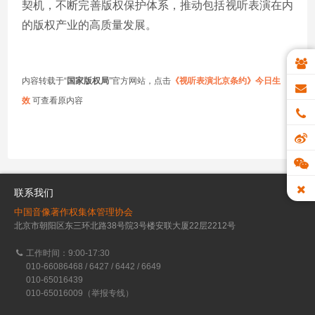
契机，不断完善版权保护体系，推动包括视听表演在内
的版权产业的高质量发展。
内容转载于“
国家版权局
”官方网站，点击
《视听表演北京条约》今日生
效
可查看原内容
联系我们
中国音像著作权集体管理协会
北京市朝阳区东三环北路38号院3号楼安联大厦22层2212号
工作时间：9:00-17:30
010-66086468 / 6427 / 6442 / 6649
010-65016439
010-65016009（举报专线）