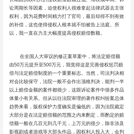
讼周期长等因素，迫使权利人很难拿起法律武器去主张
权利，因为花费时间精力打了官司，最后却得不到有效
的补偿，这也使得侵权人根本就不怕被告上法庭。所
以，我一直在力主大幅度提高侵权赔偿数额。
在全国人大审议的修正案草案中，将法定赔偿额
由
50
万元提升至
500
万元，我觉得这是完善侵权惩罚赔
偿与法定赔偿制度的一个重要标志。当然，司法判决相
对会比较保守，法院一般不会作出顶格判决，能判一半
以上赔偿金额的案件都很少，这跟诉讼案件中很多作品
体量小有关系。但从以往法院审理的著作权纠纷案总体
趋势来看，版权保护力度确实是偏低的，因为法院裁定
大部分是在法定赔偿额的范围之内来酌定，而酌定的赔
偿额一般在几百元到几千元，上万元的很少，除非涉及
影视剧或者游戏等大部头作品，因权利人投入大，会判