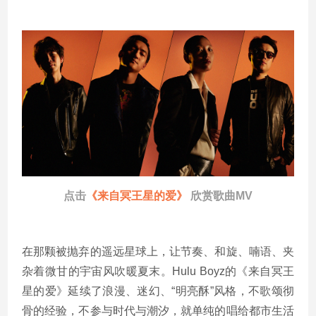
点击
《来自冥王星的爱》
欣赏歌曲MV
在那颗被抛弃的遥远星球上，让节奏、和旋、喃语、夹
杂着微甘的宇宙风吹暖夏末。Hulu Boyz的《来自冥王
星的爱》延续了浪漫、迷幻、“明亮酥”风格，不歌颂彻
骨的经验，不参与时代与潮汐，就单纯的唱给都市生活