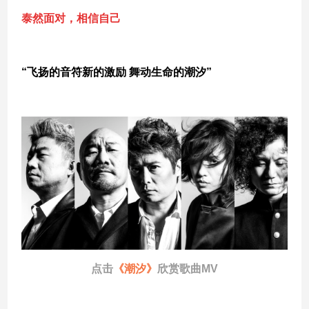
泰然面对，相信自己
“飞扬的音符新的激励 舞动生命的潮汐”
点击
《潮汐》
欣赏歌曲MV