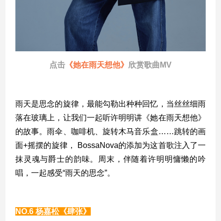
点击
《她在雨天想他》
欣赏歌曲MV
雨天是思念的旋律，最能勾勒出种种回忆，当丝丝细雨
落在玻璃上，让我们一起听许明明讲《她在雨天想他》
的故事。雨伞、咖啡机、旋转木马音乐盒……跳转的画
面+摇摆的旋律， BossaNova的添加为这首歌注入了一
抹灵魂与爵士的韵味。周末，伴随着许明明慵懒的吟
唱，一起感受“雨天的思念”。
NO.6
杨嘉松《肆张》