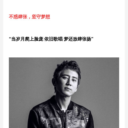
不惑肆张，坚守梦想
“当岁月爬上脸庞 依旧歌唱 梦还放肆张扬”