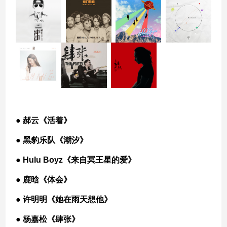
● 郝云《活着》
● 黑豹乐队《潮汐》
● Hulu Boyz《来自冥王星的爱》
● 鹿晗《体会》
● 许明明《她在雨天想他》
● 杨嘉松《肆张》