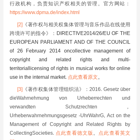
行政机构，负责知识产权相关的管理。官方网站：
https://www.dpma.de/index.html
[2]
《著作权与相关权集体管理与音乐作品在线使用
跨境许可的指令》：
DIRECTIVE2014/26/EU OF THE
EUROPEAN PARLIAMENT AND OF THE COUNCIL
of 26 February 2014 oncollective management of
copyright and related rights and multi-
territoriallicensing of rights in musical works for online
use in the internal market.
点此查看原文
。
[3]
《著作权集体管理组织法》：2016. Gesetz über
dieWahrnehmung von Urheberrechten und
verwandten Schutzrechten，
Urheberwahrnehmungsgesetz -UhrWahrG, Act on the
Management of Copyright and Related Rights by
CollectingSocieties.
点此查看德文版
。
点此查看英文