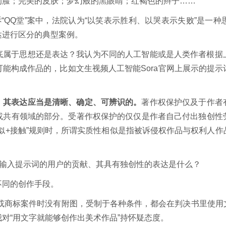
的脸；完美的皮肤；梦幻般的黑眼睛；红褐色的辫子……
诉“QQ堂”案中，法院认为“以笑表示胜利、以哭表示失败”是一
达进行区分的典型案例。
底属于思想还是表达？我认为不同的人工智能或是人类作者根据
能构成作品的，比如文生视频人工智能Sora官网上展示的提
，其表达应当是清晰、确定、可辨识的。
著作权保护仅及于作者
或共有领域的部分。受著作权保护的仅仅是作者自己付出独创性
似+接触”规则时，所谓实质性相似是指被诉侵权作品与权利人
，输入提示词的用户的贡献、其具有独创性的表达是什么？
不同的创作手段。
件或商标案件时没有附图，受制于各种条件，都会在判决书里使
对“用文字就能够创作出美术作品”持怀疑态度。