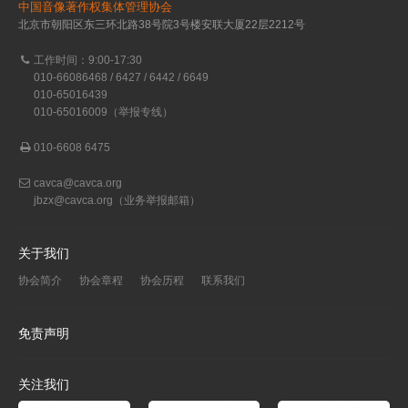
中国音像著作权集体管理协会
北京市朝阳区东三环北路38号院3号楼安联大厦22层2212号
工作时间：9:00-17:30
010-66086468 / 6427 / 6442 / 6649
010-65016439
010-65016009（举报专线）
010-6608 6475
cavca@cavca.org
jbzx@cavca.org
（业务举报邮箱）
关于我们
协会简介
协会章程
协会历程
联系我们
免责声明
关注我们