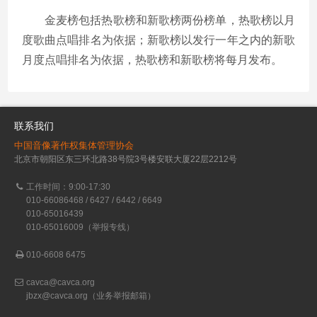
金麦榜包括热歌榜和新歌榜两份榜单，热歌榜以月
度歌曲点唱排名为依据；新歌榜以发行一年之内的新歌
月度点唱排名为依据，热歌榜和新歌榜将每月发布。
联系我们
中国音像著作权集体管理协会
北京市朝阳区东三环北路38号院3号楼安联大厦22层2212号
工作时间：9:00-17:30
010-66086468 / 6427 / 6442 / 6649
010-65016439
010-65016009（举报专线）
010-6608 6475
cavca@cavca.org
jbzx@cavca.org
（业务举报邮箱）