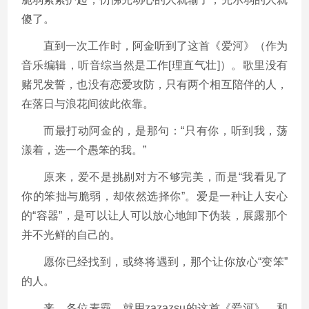
傻了。
直到一次工作时，阿金听到了这首《爱河》（作为
音乐编辑，听音综当然是工作[理直气壮]）。歌里没有
赌咒发誓，也没有恋爱攻防，只有两个相互陪伴的人，
在落日与浪花间彼此依靠。
而最打动阿金的，是那句：“只有你，听到我，荡
漾着，选一个愚笨的我。”
原来，爱不是挑剔对方不够完美，而是“我看见了
你的笨拙与脆弱，却依然选择你”。爱是一种让人安心
的“容器”，是可以让人可以放心地卸下伪装，展露那个
并不光鲜的自己的。
愿你已经找到，或终将遇到，那个让你放心“变笨”
的人。
来，各位麦霸，就用zazazsu的这首《爱河》，和