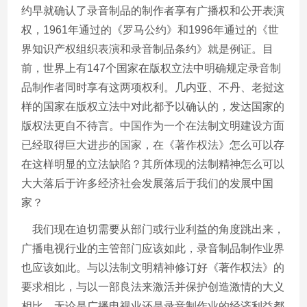
约早就确认了录音制品的制作者享有广播权和公开表演
权，
1961
年通过的《罗马公约》和
1996
年通过的《世
界知识产权组织表演和录音制品条约》就是例证。目
前，世界上有
147
个国家在版权立法中明确规定录音制
品制作者同时享有这两项权利。几内亚、不丹、老挝这
样的国家在版权立法中对此都予以确认的，发达国家的
版权法更自不待言。中国作为一个在法制文明建设方面
已经取得巨大进步的国家，在《著作权法》怎么可以存
在这样明显的立法缺陷？其所体现的法制精神怎么可以
大大落后于许多经济社会发展落后于我们的发展中国
家？
我们现在迫切需要从部门或行业利益的角度跳出来，
广播电视行业的主管部门应该如此，录音制品制作业界
也应该如此。与以法制文明精神修订好《著作权法》的
要求相比，与以一部良法来激活并保护创造激情的大义
相比，无论是广播电视业还是录音制作业的经济利益都