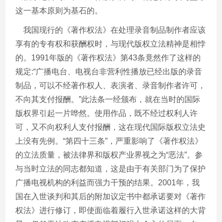
这一基本原则为基石的。
我国现行的《著作权法》在处理录音制品制作者应该
享有的专有权和获酬权时，与现代版权立法精神是相悖
的。
1991
年版的《著作权法》第
43
条竟然作了这样的
规定
:“
广播电台、电视台非营利性播放已经出版的录音
制品，可以不经著作权人、表演者、录音制作者许可，
不向其支付报酬。
”
此法条一经颁布，就在当时的国际
版权界引起一片哗然。使用作品，既不经过权利人许
可，又不向权利人支付报酬，这在现代国际版权立法史
上没有先例。
“
第四十三条
”
，严重影响了《著作权法》
的立法质量，被法律界和版权产业界视之为
“
恶法
”
。参
与当时立法的同志都知道，这是由于有关部门为了保护
广播电视机构的利益而强力干预的结果。
2001
年，我
国在入世谈判和其后的附加议定书中都承诺要对《著作
权法》进行修订，即使面临着履行入世承诺这样的大背