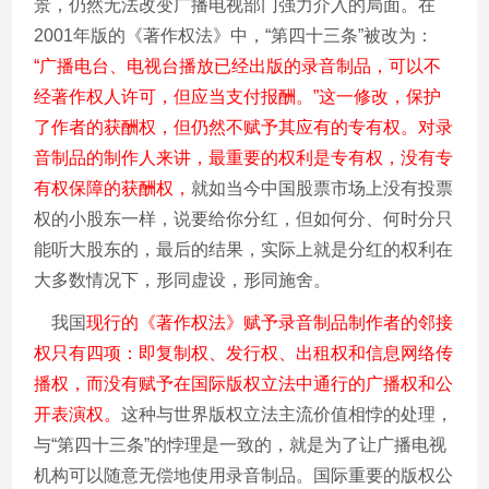
景，仍然无法改变广播电视部门强力介入的局面。在
2001
年版的《著作权法》中，
“
第四十三条
”
被改为：
“
广播电台、电视台播放已经出版的录音制品，可以不
经著作权人许可，但应当支付报酬。
”
这一修改，保护
了作者的获酬权，但仍然不赋予其应有的专有权。对录
音制品的制作人来讲，最重要的权利是专有权，没有专
有权保障的获酬权，
就如当今中国股票市场上没有投票
权的小股东一样，说要给你分红，但如何分、何时分只
能听大股东的，最后的结果，实际上就是分红的权利在
大多数情况下，形同虚设，形同施舍。
我国
现行的《著作权法》赋予录音制品制作者的邻接
权只有四项：即复制权、发行权、出租权和信息网络传
播权，而没有赋予在国际版权立法中通行的广播权和公
开表演权。
这种与世界版权立法主流价值相悖的处理，
与
“
第四十三条
”
的悖理是一致的，就是为了让广播电视
机构可以随意无偿地使用录音制品。国际重要的版权公