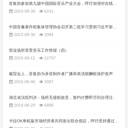
音集协参加第九届中国国际音乐产业大会，呼吁加强对在线音乐传播平台的反垄断监管，关注录音制作者获酬权的实现
2023-09-30
6241
中国音像著作权集体管理协会召开第二批学习贯彻习近平新时代中国特色社会主义思想主题教育动员部署会
2023-09-30
3394
营业场所背景音乐工作简报（四）
2023-09-12
12757
服贸会上，音集协为录音制作者广播和表演获酬权保护发声
2023-09-06
3097
湖北省法院判决：场所无侵权故意，签约付费即尽到合理注意义务
2023-08-29
6899
卡拉OK单机版市场经营者共同发出联合倡议，呼吁坚持通过著作权集体管理解决版权问题